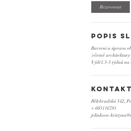
Rezervovat
Popis s
Barvení a úprava o
(včetně architektury
Výdrž 3-5 týdnů na 
Kontakt
Bělehradská 542, Pa
+ 603116791
jelinkova-kristyna@