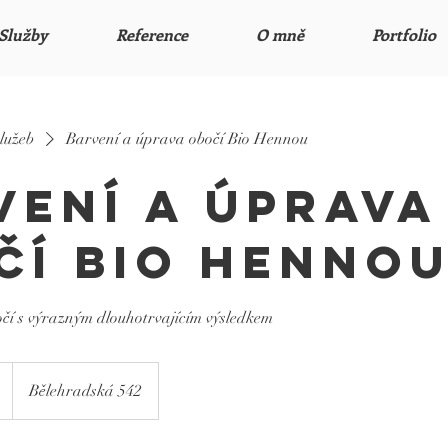
Služby
Reference
O mně
Portfolio
lužeb
Barvení a úprava obočí Bio Hennou
vení a úprava
čí Bio Henno
čí s výrazným dlouhotrvajícím výsledkem
Bělehradská 542