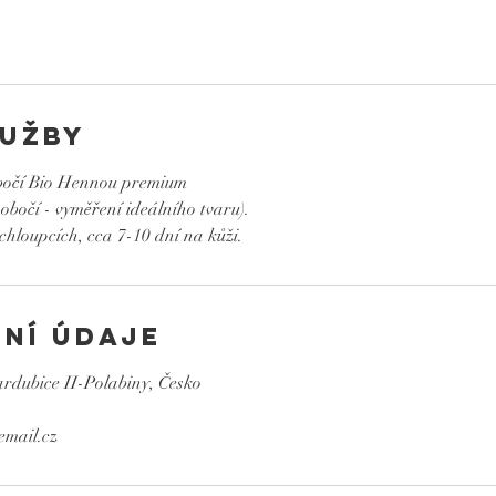
lužby
bočí Bio Hennou premium
 obočí - vyměření ideálního tvaru).
chloupcích, cca 7-10 dní na kůži.
ní údaje
rdubice II-Polabiny, Česko
email.cz