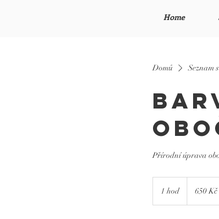
Home
Domů
Seznam s
Bar
obo
Přírodní úprava obo
650
českých
1 hod
1
650 Kč
korun
h
o