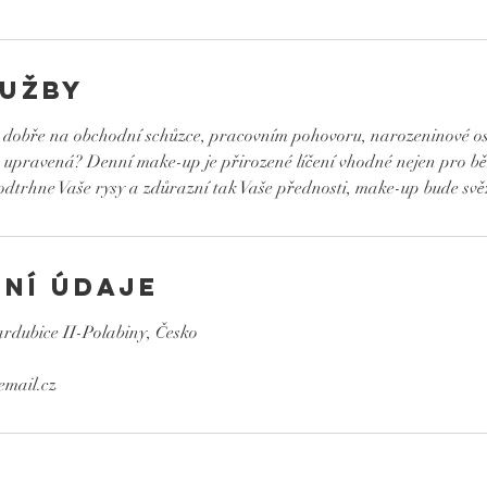
lužby
 dobře na obchodní schůzce, pracovním pohovoru, narozeninové os
 a upravená? Denní make-up je přirozené líčení vhodné nejen pro bě
odtrhne Vaše rysy a zdůrazní tak Vaše přednosti, make-up bude svěž
ní údaje
rdubice II-Polabiny, Česko
email.cz