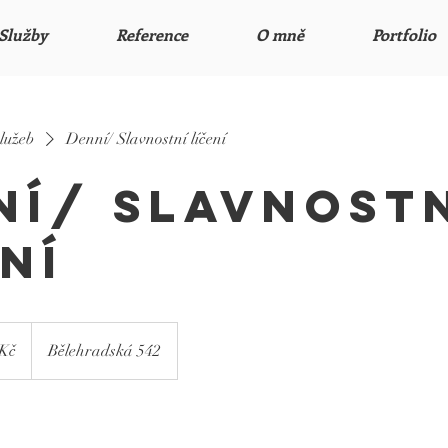
Služby
Reference
O mně
Portfolio
lužeb
Denní/ Slavnostní líčení
ní/ Slavnost
ní
 Kč
Bělehradská 542