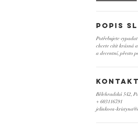
Popis s
Potřebujete vypadat
chcete cítit krásná
a decentní, přesto p
Kontakt
Bělehradská 542, Pa
+ 603116791
jelinkova-kristyna@