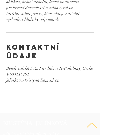
obličeje, krku i dekoltu, která podporuje
prokrvení detoxikaci a celkový relax.
Ideální volba pro ty, kteří chtějí viditelné
výsledky i hluboký odpočinek.
Kontaktní
údaje
Bělehradská 542, Pardubice II-Polabiny, Česko
+ 603116791
jelinkova-kristyna@email.cz
KRISTÝNA JELÍNKOVÁ
jelinkova-kristyna@email.cz