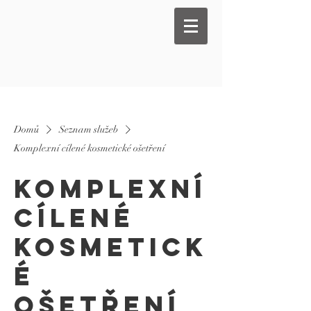
Domů
Seznam služeb
Komplexní cílené kosmetické ošetření
Komplexní
cílené
kosmetick
é
ošetření