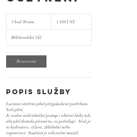
1 450
amerických
1 hod 30 min
1
1 450 US$
dolarů
h
o
Bělehradská 542
3
0
m
i
Rezervovat
n
Popis služby
Luxusní ošetření plně přizpůsobené potřebám
Vaší pleti.
Je zvolen individuální postup i aktivní látky tak,
aby pleť dostala přesně to, co potřebuje. Ať už je
to hydratace, výživa, zklidnění nebo
regenerace. Součástí je relaxační masáž