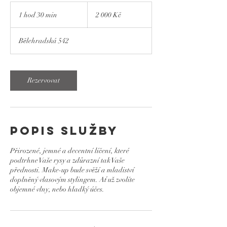
2 000
českých
1 hod 30 min
1
2 000 Kč
korun
h
o
Bělehradská 542
3
0
m
i
Rezervovat
n
Popis služby
Přirozené, jemné a decentní líčení, které
podtrhne Vaše rysy a zdůrazní tak Vaše
přednosti. Make-up bude svěží a mladiství
doplněný vlasovým stylingem. Ať už zvolíte
objemné vlny, nebo hladký účes.