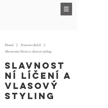
Domů
Seznam služeb
Slavnostní líčení a vlasový styling
Slavnost
ní líčení a
vlasový
styling