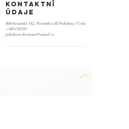
Kontaktní
údaje
Bělehradská 542, Pardubice II-Polabiny, Česko
+ 603116791
jelinkova-kristyna@email.cz
KRISTÝNA JELÍNKOVÁ
jelinkova-kristyna@email.cz
+420 603 116 791
Provozovna: Sukova třída 1556, Pardubice
Rezervační systém online