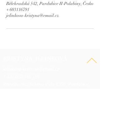
Bělehradská 542, Pardubice II-Polabiny, Česko
+ 603116791
jelinkova-kristyna@email.cz
KRISTÝNA JELÍNKOVÁ
jelinkova-kristyna@email.cz
+420 603 116 791
Provozovna: Sukova třída 1556, Pardubice
Rezervační systém online
SLUŽBY