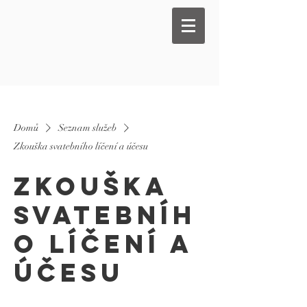
Domů
Seznam služeb
Zkouška svatebního líčení a účesu
Zkouška
svatebníh
o líčení a
účesu