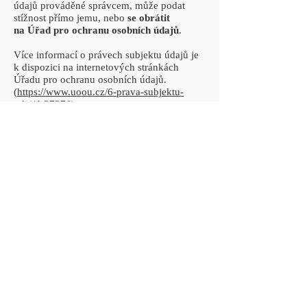
údajů prováděné správcem, může podat
stížnost přímo jemu, nebo
se obrátit
na Úřad pro ochranu osobních údajů
.
Více informací o právech subjektu údajů je
k dispozici na internetových stránkách
Úřadu pro ochranu osobních údajů.
(
https://www.uoou.cz/6-prava-subjektu-
udaj/d-27276
)
Hledáte vizážistku na svatbu nebo jinou
společenskou událost? Velmi ráda se postarám
o Váš make-up a účes pro jakoukoli
příležitost.
KRISTÝNA JELÍNKOVÁ
jelinkova-kristyna@email.cz
+420 603 116 791
Provozovna: Sukova třída 1556, Pardubice