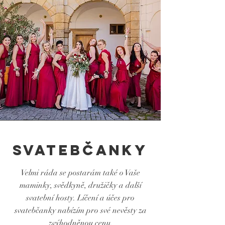
svatebčanky
Velmi ráda se postarám také o Vaše
maminky, svědkyně, družičky a další
svatební hosty. Líčení a účes pro
svatebčanky nabízím pro své nevěsty za
zvýhodněnou cenu.