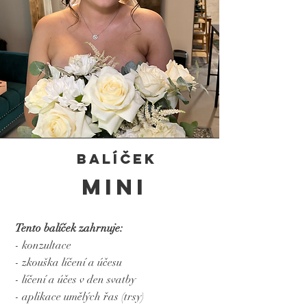
balíček
mini
Tento balíček zahrnuje:
- konzultace
- zkouška líčení a účesu
- líčení a účes v den svatby
- aplikace umělých řas (trsy)