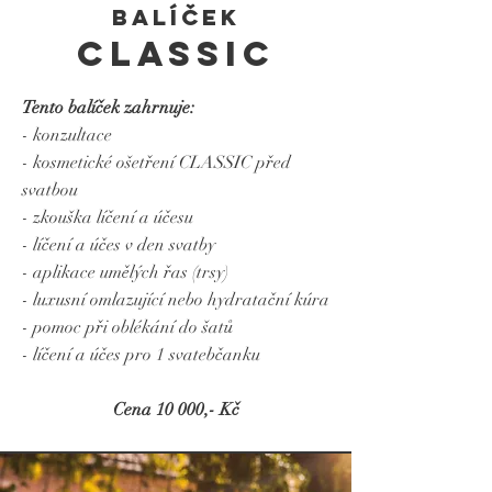
balíček
CLASSIC
Tento balíček zahrnuje:
- konzultace
- kosmetické ošetření CLASSIC před
svatbou
- zkouška líčení a účesu
- líčení a účes v den svatby
- aplikace umělých řas (trsy)
- luxusní omlazující nebo hydratační kúra
- pomoc při oblékání do šatů
- líčení a účes pro 1 svatebčanku
Cena 10 000,- Kč