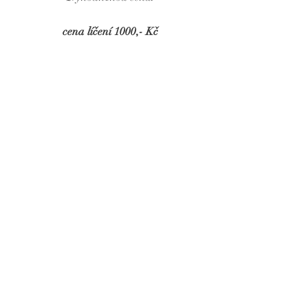
cena líčení 1000,- Kč
cena účesu 1000,-Kč
svatby
další služby
Svatební líčení vč. zkoušky
4 000,- Kč
Svatební líčení v den svatby
(bez zkoušky)
3 000,- Kč