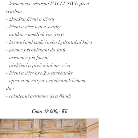
- kosmetické ošetření EXCLUSIVE před
svatbou
- zkouška líčení a účesu
- líčení a účes v den svatby
- aplikace umělých řas (trsy)
- luxusní omlazující nebo hydratační kúra
- pomoc při oblékání do šatů
- asistence při focení
- přelíčení a přečesání na večer
- líčení a účes pro 2 svatebčanky
- úprava nevěsty a svatebčanek během
dne
- celodenní asistence (cca 8hod)
Cena 18 000,- Kč